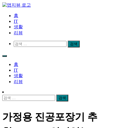
Skip
to
content
앱지뷰
적절하고 좋은 상품 리뷰
홈
IT
생활
리뷰
검
색:
홈
IT
생활
리뷰
검
색:
가정용 진공포장기 추