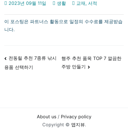
2023년 09월 11일
생활
교재
,
서적
글
전동릴 추천 7종류 낚시
행주 추천 품목 TOP 7 깔끔한
주방 만들기
용품 선택하기
탐
색
About us
/
Privacy policy
Copyright ©
앱지뷰
.