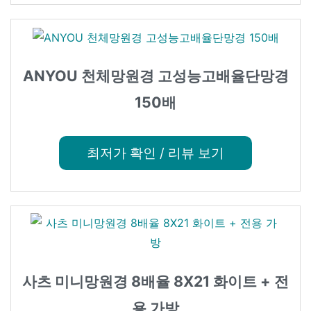
ANYOU 천체망원경 고성능고배율단망경
150배
최저가 확인 / 리뷰 보기
사츠 미니망원경 8배율 8X21 화이트 + 전
용 가방