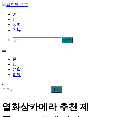
Skip
to
content
앱지뷰
적절하고 좋은 상품 리뷰
홈
IT
생활
리뷰
검
색:
홈
IT
생활
리뷰
검
색:
열화상카메라 추천 제