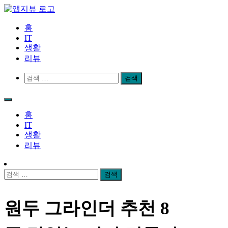
Skip
to
content
앱지뷰
적절하고 좋은 상품 리뷰
홈
IT
생활
리뷰
검
색:
홈
IT
생활
리뷰
검
색:
원두 그라인더 추천 8