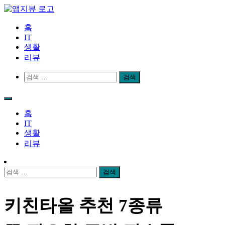
Skip
to
content
앱지뷰
적절하고 좋은 상품 리뷰
홈
IT
생활
리뷰
검
색:
홈
IT
생활
리뷰
검
색:
키친타올 추천 7종류