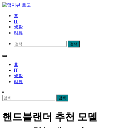
Skip
to
content
앱지뷰
적절하고 좋은 상품 리뷰
홈
IT
생활
리뷰
검
색:
홈
IT
생활
리뷰
검
색:
핸드블랜더 추천 모델