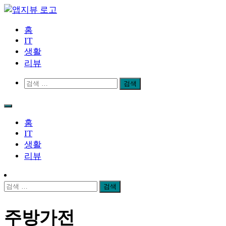
Skip
to
content
앱지뷰
적절하고 좋은 상품 리뷰
홈
IT
생활
리뷰
검
색:
홈
IT
생활
리뷰
검
색:
주방가전